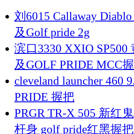
刘6015 Callaway Diablo 
及Golf pride 2g
滨口3330 XXIO SP
及GOLF PRIDE MCC
cleveland launcher 
PRIDE 握把
PRGR TR-X 505 
杆身 golf pride红黑握把