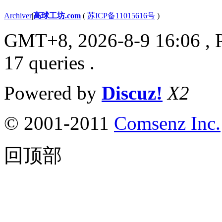
Archiver
|
高球工坊.com
(
苏ICP备11015616号
)
GMT+8, 2026-8-9 16:06
, 
17 queries .
Powered by
Discuz!
X2
© 2001-2011
Comsenz Inc.
回顶部