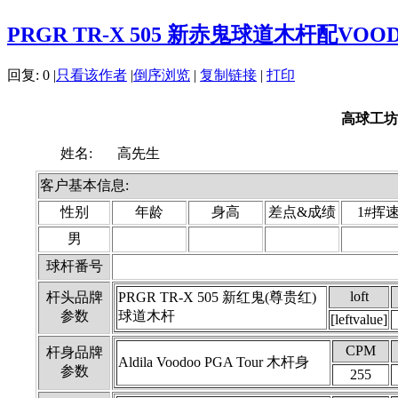
PRGR TR-X 505 新赤鬼球道木杆配VOODOO杆身
回复:
0
|
只看该作者
|
倒序浏览
|
复制链接
|
打印
高球工坊
姓名:
高先生
客户基本信息:
性别
年龄
身高
差点&成绩
1#挥
男
球杆番号
loft
杆头品牌
PRGR TR-X 505 新红鬼(尊贵红)
参数
球道木杆
[leftvalue]
CPM
杆身品牌
Aldila Voodoo PGA Tour 木杆身
参数
255