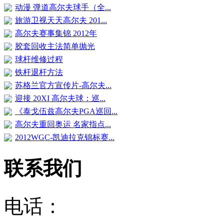
动漫 弹道高尔夫球手（全...
旅游卫视天天高尔夫 201...
高尔夫赛事集锦 2012年
胶套回收主法简单抛光
球杆维修过程
铁杆退杆方法
苏格兰官方宣传片-高尔夫...
迎接 20XI 高尔夫球：巡...
《泰戈伍兹高尔夫PGA巡回...
高尔夫重回奥运 名家指点...
2012WGC-凯迪拉克锦标赛...
联系我们
电话：