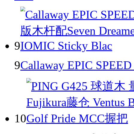
9
9
Callaway EPIC S
10