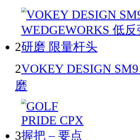
2
2
VOKEY DESIGN SM
磨
3