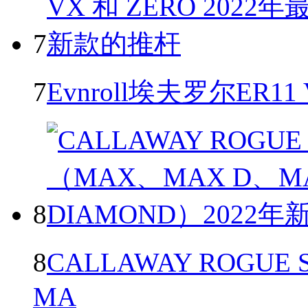
7
7
Evnroll埃夫罗尔ER11
8
8
CALLAWAY ROGU
MA