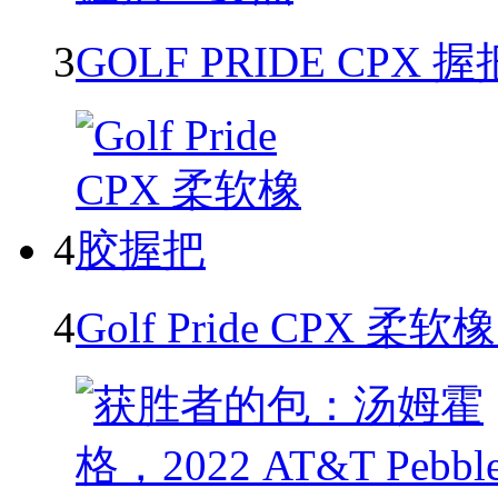
3
GOLF PRIDE CPX 握
4
4
Golf Pride CPX 柔