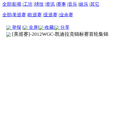
全部
|
影视
|
工坊
|
球技
|
资讯
|
赛事
|
音乐
|
娱乐
|
其它
全部
|
美巡赛
|
欧巡赛
|
亚巡赛
|
业余赛
举报
|
全屏
|
收藏
|
分享
[美巡赛]-2012WGC-凯迪拉克锦标赛首轮集锦