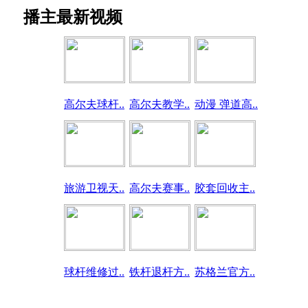
播主最新视频
高尔夫球杆..
高尔夫教学..
动漫 弹道高..
旅游卫视天..
高尔夫赛事..
胶套回收主..
球杆维修过..
铁杆退杆方..
苏格兰官方..