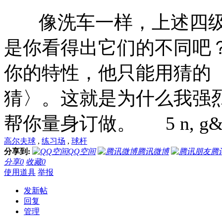
像洗车一样，上述四级都
是你看得出它们的不同吧
你的特性，他只能用猜的
猜〉。这就是为什么我强
帮你量身订做。
5 n, g&
高尔夫球
,
练习场
,
球杆
分享到:
QQ空间
腾讯微博
腾
分享
0
收藏
0
使用道具
举报
发新帖
回复
管理