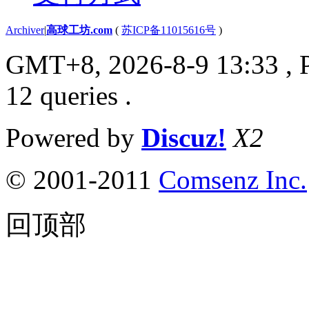
Archiver
|
高球工坊.com
(
苏ICP备11015616号
)
GMT+8, 2026-8-9 13:33
, 
12 queries .
Powered by
Discuz!
X2
© 2001-2011
Comsenz Inc.
回顶部