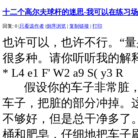
十二个高尔夫球杆的迷思-我可以在练习场
回复:
0
|
只看该作者
|
倒序浏览
|
复制链接
|
打印
也许可以，也许不行。“量
很多种。请你听听我的解
* L4 e1 F' W2 a9 S( y3 R
假设你的车子非常脏，
车子，把脏的部分冲掉。
不够好，但是总干净多了
桶和肥皂，仔细地把车子