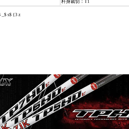
点
杆身裁切：T1
 _$ s$ {3 z