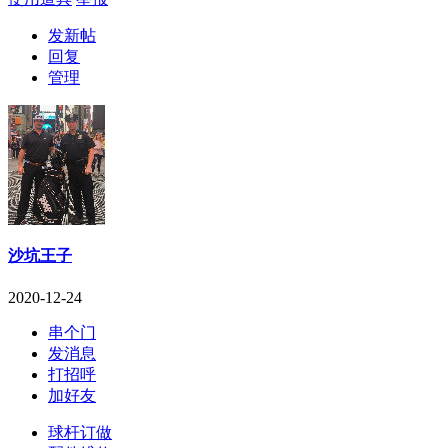
发新帖
回复
管理
沙坑王子
2020-12-24
串个门
发消息
打招呼
加好友
球杆订做