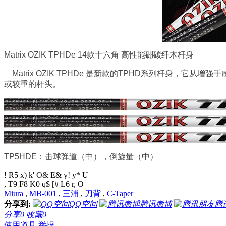
Matrix OZIK TPHDe 14款十六角 高性能硼碳纤木杆身
Matrix OZIK TPHDe 是新款的TPHD系列杆身，
或较重的杆头。
TP5HDE：击球弹道（中），倒旋量（中）
! R5 x) k' O& E& y! y* U
, T9 F8 K0 q$ [# L6 r, O
Miura
,
MB-001
,
三浦
,
刀背
,
C-Taper
分享到:
QQ空间
腾讯微博
腾
分享
0
收藏
0
使用道具
举报