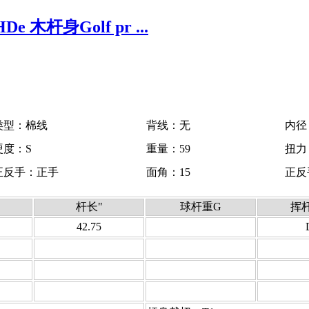
De 木杆身Golf pr ...
类型：棉线
背线：无
内径
硬度：S
重量：59
扭力：
正反手：正手
面角：15
正反
杆长
"
球杆重G
挥
42.75