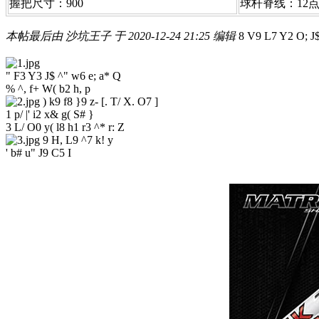
握把尺寸：900
球杆脊线：12
本帖最后由 沙坑王子 于 2020-12-24 21:25 编辑
8 V9 L7 Y2 O; J$
" F3 Y3 J$ ^" w6 e; a* Q
% ^, f+ W( b2 h, p
) k9 f8 }9 z- [. T/ X. O7 ]
1 p/ |' i2 x& g( S# }
3 L/ O0 y( l8 h1 r3 ^* r: Z
9 H, L9 ^7 k! y
' b# u" J9 C5 I