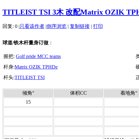
TITLEIST TSI 3木 改配Matrix OZIK TPH
回复:
0
|
只看该作者
|
倒序浏览
|
复制链接
|
打印
球道/铁木杆量身订做
：
握把:
Golf pride MCC teams
杆身:
Matrix OZIK TPHDe
杆头:
TITLEIST TSI
倾角°
体积CC
着地角°
15