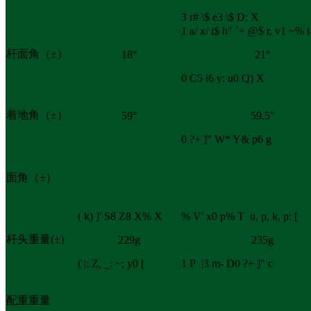
3 r# \$ e3 \$ D; X
1 a/ x/ i$ h" `+ @$ r, v1 ~% 
杆面角（±）
18°
21°
0 C5 i6 y: u0 Q) X
着地角（±）
59°
59.5°
0 ?+ ]" W* Y& p6 g
面角（±）
( k) ]' S8 Z8 X% X
% V' x0 p% T u, p, k, p: [
杆头重量(±)
229g
235g
( |: Z, _: ~; y0 [
1 P |3 m- D0 ?+ ]" c
配重重量