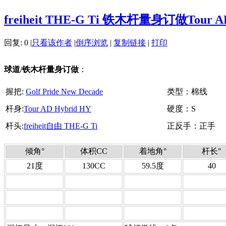
freiheit THE-G Ti 铁木杆量身订做Tour AD
回复:
0
|
只看该作者
|
倒序浏览
|
复制链接
|
打印
球道/铁木杆量身订做
：
握把:
Golf Pride New Decade
类型：棉线
杆身:
Tour AD Hybrid HY
硬度：S
杆头:
freiheit自由 THE-G Ti
正反手：正手
倾角°
体积CC
着地角°
杆长
"
21度
130CC
59.5度
40