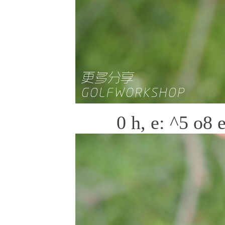
0 h, e: ^5 o8