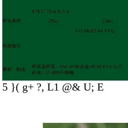
$ ?$ L" ?3 o( H: I- n
杆头体积
135cc
130cc
3 v1 b& K5 A4 V# Q
杆身接孔
杆面及杆顶：6AL-4V钛合金
) P( m! Z3 d; A) F
素材・制法
杆底：17-4PH不锈钢
5 }( g+ ?, L1 @& U; E