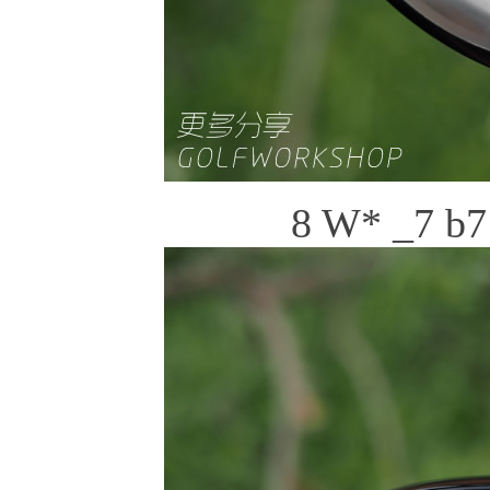
8 W* _7 b7