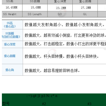
: ~) q# ]1 p3 N: c* n
型号
#2
#3