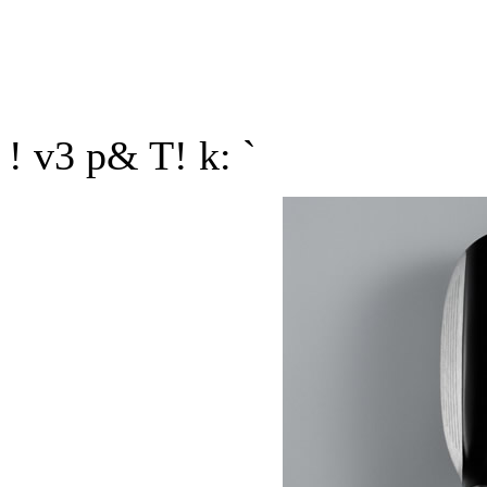
! v3 p& T! k: `