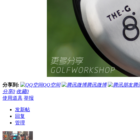
分享到:
QQ空间
腾讯微博
腾
分享
0
收藏
0
使用道具
举报
发新帖
回复
管理