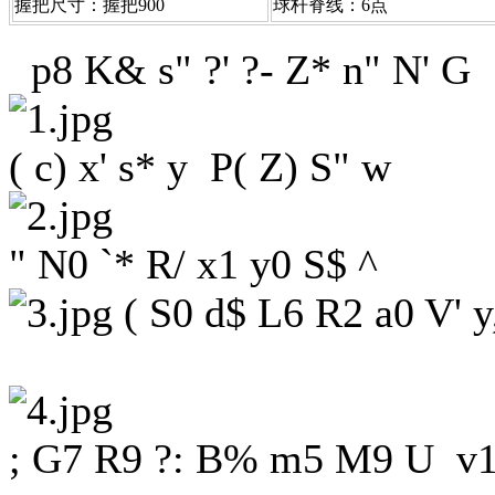
握把尺寸：握把900
球杆脊线：6点
p8 K& s" ?' ?- Z* n" N' G
( c) x' s* y P( Z) S" w
" N0 `* R/ x1 y0 S$ ^
( S0 d$ L6 R2 a0 V' y,
; G7 R9 ?: B% m5 M9 U v1