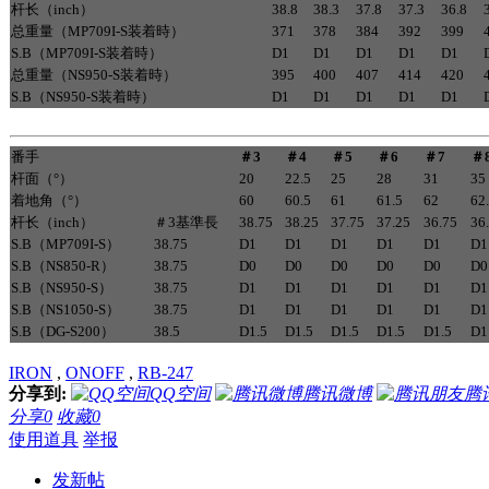
杆长（inch）
38.8
38.3
37.8
37.3
36.8
总重量（MP709I-S装着時）
371
378
384
392
399
S.B（MP709I-S装着時）
D1
D1
D1
D1
D1
总重量（NS950-S装着時）
395
400
407
414
420
S.B（NS950-S装着時）
D1
D1
D1
D1
D1
番手
＃3
＃4
＃5
＃6
＃7
＃
杆面（°）
20
22.5
25
28
31
35
着地角（°）
60
60.5
61
61.5
62
62
杆长（inch）
＃3基準長
38.75
38.25
37.75
37.25
36.75
36
S.B（MP709I-S）
38.75
D1
D1
D1
D1
D1
D1
S.B（NS850-R）
38.75
D0
D0
D0
D0
D0
D0
S.B（NS950-S）
38.75
D1
D1
D1
D1
D1
D1
S.B（NS1050-S）
38.75
D1
D1
D1
D1
D1
D1
S.B（DG-S200）
38.5
D1.5
D1.5
D1.5
D1.5
D1.5
D1
IRON
,
ONOFF
,
RB-247
分享到:
QQ空间
腾讯微博
腾
分享
0
收藏
0
使用道具
举报
发新帖