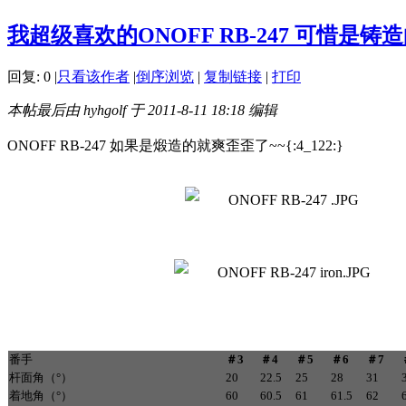
我超级喜欢的ONOFF RB-247 可惜是铸
回复:
0
|
只看该作者
|
倒序浏览
|
复制链接
|
打印
本帖最后由 hyhgolf 于 2011-8-11 18:18 编辑
ONOFF RB-247 如果是煅造的就爽歪歪了~~{:4_122:}
番手
＃3
＃4
＃5
＃6
＃7
杆面角（°）
20
22.5
25
28
31
着地角（°）
60
60.5
61
61.5
62