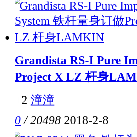
Grandista RS-I Pur
Project X LZ 杆身LA
+2
潼潼
0
/ 20498
2018-2-8