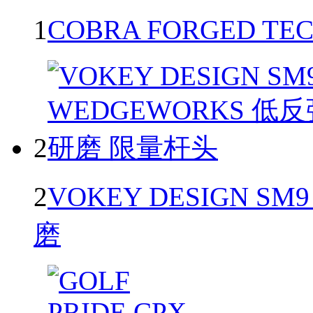
1
COBRA FORGED TEC
2
2
VOKEY DESIGN SM
磨