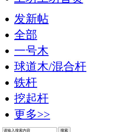
发新帖
全部
一号木
球道木/混合杆
铁杆
挖起杆
更多>>
搜索