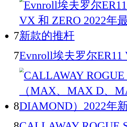
7
7
Evnroll埃夫罗尔ER11
8
8
CALLAWAY ROGU