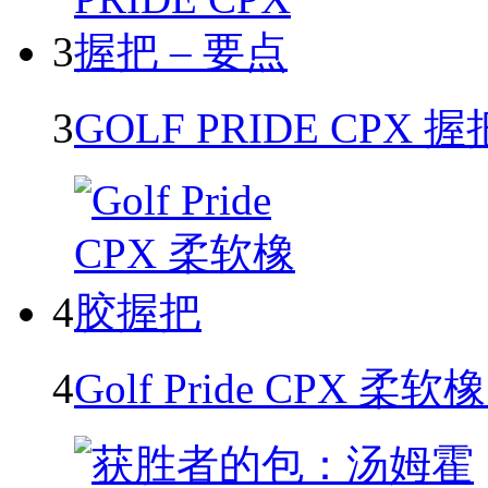
3
3
GOLF PRIDE CPX 握
4
4
Golf Pride CPX 柔