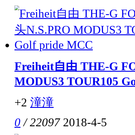
Freiheit自由 THE-G 
MODUS3 TOUR105 Gol
+2
潼潼
0
/ 22097
2018-4-5