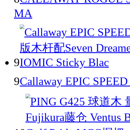
MA
9
9
Callaway EPIC S