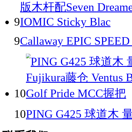
9
9
Callaway EPIC S
10
10
PING G425 球道木 