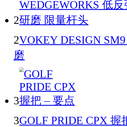
2
2
VOKEY DESIGN SM
磨
3
3
GOLF PRIDE CPX 握