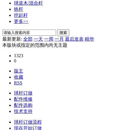
球道木/混合杆
铁杆
挖起杆
更多>>
搜索
最新更新:
全部
一天
一周
一月
最后发表
精华
本版块或指定的范围内尚无主题
1323
0
版主
收藏
RSS
球杆订做
配件维修
配件选购
技术支持
球杆订做流程
现在开始订做