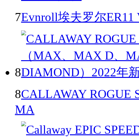
7
Evnroll埃夫罗尔ER11
8
8
CALLAWAY ROGU
MA