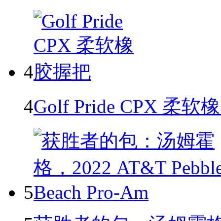
4
4
Golf Pride CPX 柔
5