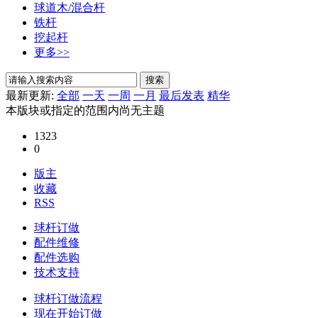
球道木/混合杆
铁杆
挖起杆
更多>>
搜索
最新更新:
全部
一天
一周
一月
最后发表
精华
本版块或指定的范围内尚无主题
1323
0
版主
收藏
RSS
球杆订做
配件维修
配件选购
技术支持
球杆订做流程
现在开始订做