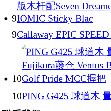
9
9
Callaway EPIC S
10
10
PING G425 球道木 