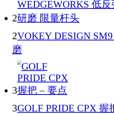
2
2
VOKEY DESIGN SM
磨
3
3
GOLF PRIDE CPX 握