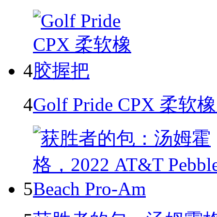
4
4
Golf Pride CPX 柔
5