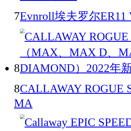
7
Evnroll埃夫罗尔ER11
8
8
CALLAWAY ROGU
MA